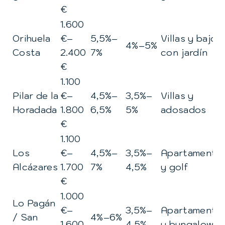
€
1.600
Orihuela
€–
5,5%–
Villas y bajos
4%–5%
Costa
2.400
7%
con jardín
€
1.100
Pilar de la
€–
4,5%–
3,5%–
Villas y
Horadada
1.800
6,5%
5%
adosados
€
1.100
Los
€–
4,5%–
3,5%–
Apartamento
Alcázares
1.700
7%
4,5%
y golf
€
1.000
Lo Pagán
€–
3,5%–
Apartamento
/ San
4%–6%
1.600
4,5%
y bungalows