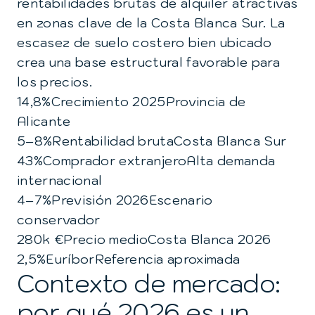
rentabilidades brutas de alquiler atractivas
en zonas clave de la Costa Blanca Sur. La
escasez de suelo costero bien ubicado
crea una base estructural favorable para
los precios.
14,8%
Crecimiento 2025
Provincia de
Alicante
5–8%
Rentabilidad bruta
Costa Blanca Sur
43%
Comprador extranjero
Alta demanda
internacional
4–7%
Previsión 2026
Escenario
conservador
280k €
Precio medio
Costa Blanca 2026
2,5%
Euríbor
Referencia aproximada
Contexto de mercado:
por qué 2026 es un