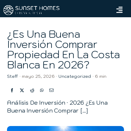
Skip
to
Tog
content
Navi
Hogar
¿Es Una Buena
Inversión Comprar
Propiedades
Propiedad En La Costa
Servicios
Blanca En 2026?
Sobre nosotros
Steff
·
mayo 25, 2026
·
Uncategorized
·
6 min
Blog
Análisis De Inversión · 2026 ¿Es Una
Contáctanos
Buena Inversión Comprar […]