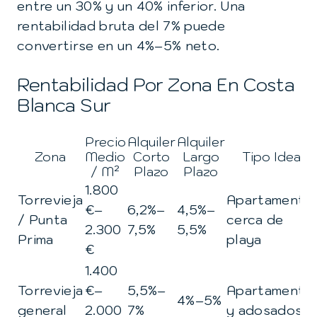
entre un 30% y un 40% inferior. Una
rentabilidad bruta del 7% puede
convertirse en un 4%–5% neto.
Rentabilidad Por Zona En Costa
Blanca Sur
Precio
Alquiler
Alquiler
Zona
Medio
Corto
Largo
Tipo Ideal
/ M²
Plazo
Plazo
1.800
Torrevieja
Apartamento
€–
6,2%–
4,5%–
/ Punta
cerca de
2.300
7,5%
5,5%
Prima
playa
€
1.400
Torrevieja
€–
5,5%–
Apartamento
4%–5%
general
2.000
7%
y adosados